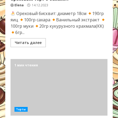
Elena
14.12.2023
Ореховый бисквит: диаметр 18см
190гр
яиц
100гр сахара
Ванильный экстракт
100гр муки
20гр кукурузного крахмала(КК)
6гр...
Читать далее
1 мин чтения
Торты