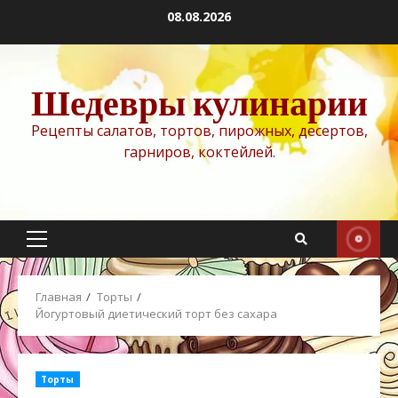
Перейти
08.08.2026
к
содержимому
Шедевры кулинарии
Рецепты салатов, тортов, пирожных, десертов,
гарниров, коктейлей.
Основное
меню
Главная
Торты
Йогуртовый диетический торт без сахара
Торты