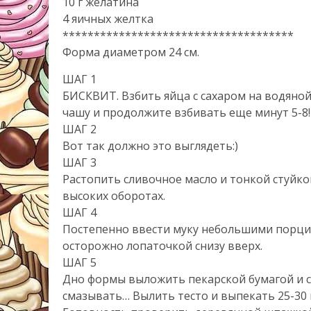
10 г желатина
4 яичных желткa
*************************************
Форма диаметром 24 см.
ШАГ 1
БИСКВИТ. Взбить яйца с сахаром на водяной
чашу и продолжите взбивать еще минут 5-8! 
ШАГ 2
Вот так должно это выглядеть:)
ШАГ 3
Растопить сливочное масло и тонкой стуйко
высоких оборотах.
ШАГ 4
Постепенно ввести муку небольшими порция
осторожно лопаточкой снизу вверх.
ШАГ 5
Дно формы выложить пекарской бумагой и см
смазывать… Вылить тесто и выпекать 25-30 