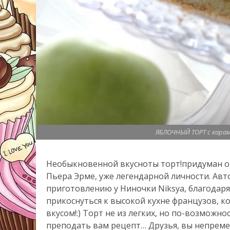
ЯБЛОЧНЫЙ ТОРТ с карам
Необыкновенной вкусноты торт!придуман о
Пьера Эрме, уже легендарной личности. Авто
приготовлению у Ниночки Niksya, благодаря
прикоснуться к высокой кухне французов, к
вкусом!:) Торт не из легких, но по-возможн
преподать вам рецепт… Друзья, вы непреме