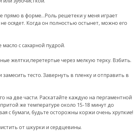
 или зубочисткой.
ке прямо в форме…Роль решетеки у меня играет
 не осядет. Когда он полностью остынет, можно его
масло с сахарной пудрой.
ные желтки,перетертые через мелкую терку. Взбить.
 замесить тесто. Завернуть в пленку и отправить в
го на две части. Раскатайте каждую на пергаментной
 притой же температуре около 15-18 минут до
ая с бумаги, будьте осторожны коржи очень хрупкие!
стить от шкурки и сердцевины.