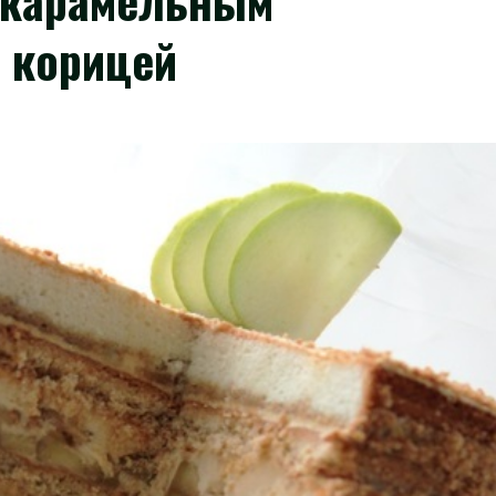
 карамельным
с корицей