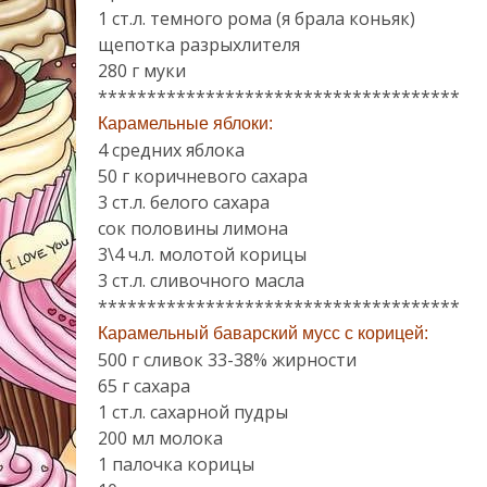
1 ст.л. темного рома (я брала коньяк)
щепотка разрыхлителя
280 г муки
*************************************
Карамельные яблоки:
4 средних яблока
50 г коричневого сахара
3 ст.л. белого сахара
сок половины лимона
3\4 ч.л. молотой корицы
3 ст.л. сливочного масла
*************************************
Карамельный баварский мусс с корицей:
500 г сливок 33-38% жирности
65 г сахара
1 ст.л. сахарной пудры
200 мл молока
1 палочка корицы