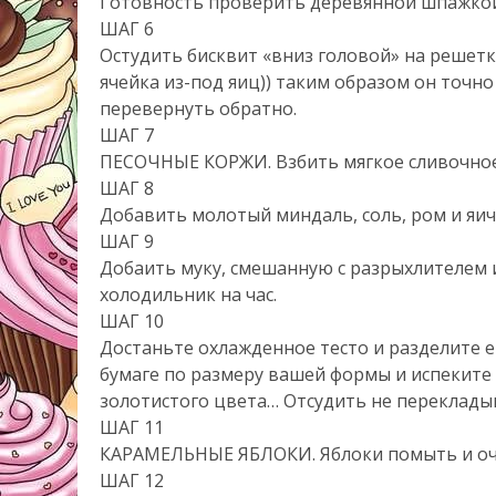
Готовность проверить деревянной шпажкой
ШАГ 6
Остудить бисквит «вниз головой» на решет
ячейка из-под яиц)) таким образом он точно
перевернуть обратно.
ШАГ 7
ПЕСОЧНЫЕ КОРЖИ. Взбить мягкое сливочное 
ШАГ 8
Добавить молотый миндаль, соль, ром и яич
ШАГ 9
Добаить муку, смешанную с разрыхлителем и
холодильник на час.
ШАГ 10
Достаньте охлажденное тесто и разделите е
бумаге по размеру вашей формы и испеките
золотистого цвета… Отсудить не перекладыв
ШАГ 11
КАРАМЕЛЬНЫЕ ЯБЛОКИ. Яблоки помыть и очи
ШАГ 12