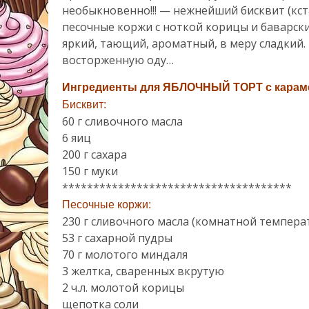
необыкновенно!!! — нежнейший бисквит (кст
песочные коржи с ноткой корицы и баварски
яркий, тающий, ароматный, в меру сладкий
восторженную оду…
Ингредиенты для ЯБЛОЧНЫЙ ТОРТ с караме
Бисквит:
60 г сливочного масла
6 яиц
200 г сахара
150 г муки
*************************************
Песочные коржи:
230 г сливочного масла (комнатной темпера
53 г сахарной пудры
70 г молотого миндаля
3 желтка, сваренных вкрутую
2 ч.л. молотой корицы
щепотка соли