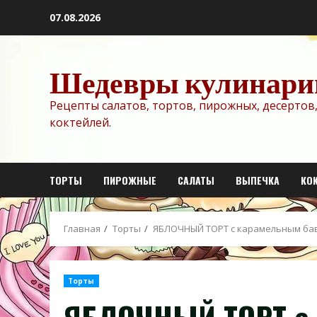
Перейти
07.08.2026
к
содержимому
Шедевры кулинари
Рецепты салатов, тортов, пирожных, десертов,
коктейлей.
ТОРТЫ
ПИРОЖНЫЕ
САЛАТЫ
ВЫПЕЧКА
КО
Главная
Торты
ЯБЛОЧНЫЙ ТОРТ с карамельным бав
Торты