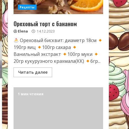
Рецепты
Ореховый торт с бананом
Elena
14.12.2023
Ореховый бисквит: диаметр 18см
190гр яиц
100гр сахара
Ванильный экстракт
100гр муки
20гр кукурузного крахмала(КК)
6гр...
Читать далее
1 мин чтения