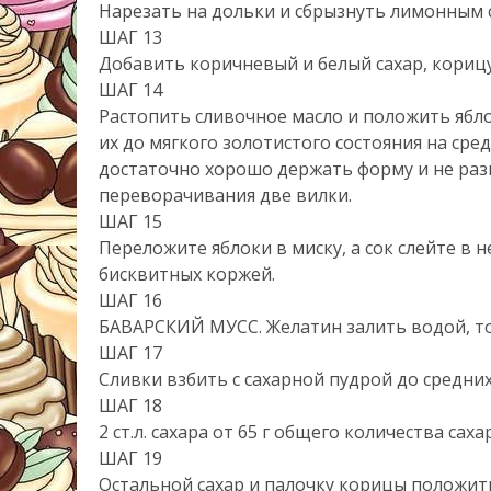
Нарезать на дольки и сбрызнуть лимонным 
ШАГ 13
Добавить коричневый и белый сахар, кориц
ШАГ 14
Растопить сливочное масло и положить ябл
их до мягкого золотистого состояния на ср
достаточно хорошо держать форму и не разв
переворачивания две вилки.
ШАГ 15
Переложите яблоки в миску, а сок слейте в
бисквитных коржей.
ШАГ 16
БАВАРСКИЙ МУСС. Желатин залить водой, то
ШАГ 17
Сливки взбить с сахарной пудрой до средни
ШАГ 18
2 ст.л. сахара от 65 г общего количества сах
ШАГ 19
Остальной сахар и палочку корицы положить