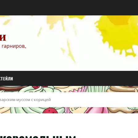
и
 гарниров,
КТЕЙЛИ
арским муссом с корицей