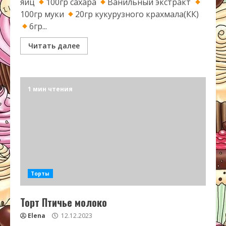
яиц
100гр сахара
Ванильный экстракт
100гр муки
20гр кукурузного крахмала(КК)
6гр...
Читать далее
1 мин чтения
Торты
Торт Птичье молоко
Elena
12.12.2023