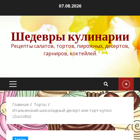
Перейти
07.08.2026
к
содержимому
Шедевры кулинарии
Рецепты салатов, тортов, пирожных, десертов,
гарниров, коктейлей.
Основное
меню
Главная
Торты
Итальянский шоколадный десерт или торт-купол
(Zuccotto)
Торты