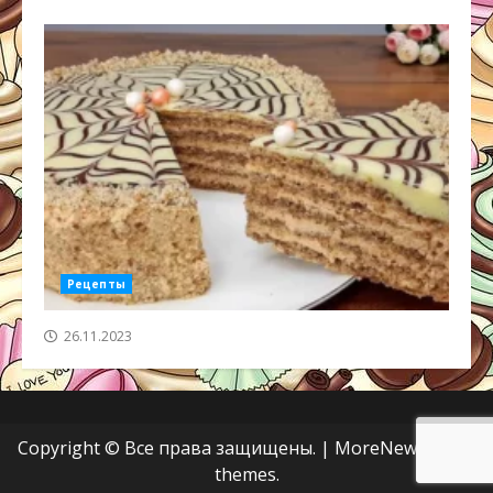
Рецепты
26.11.2023
Copyright © Все права защищены.
|
MoreNews
от AF
themes.