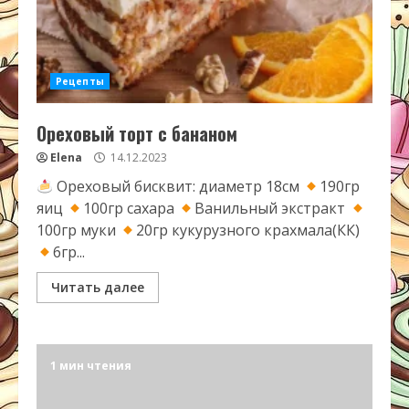
Рецепты
Ореховый торт с бананом
Elena
14.12.2023
Ореховый бисквит: диаметр 18см
190гр
яиц
100гр сахара
Ванильный экстракт
100гр муки
20гр кукурузного крахмала(КК)
6гр...
Читать далее
1 мин чтения