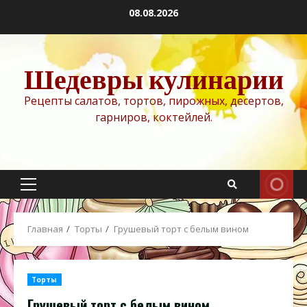
Перейти
08.08.2026
к
содержимому
Шедевры кулинарии
Рецепты салатов, тортов, пирожных, десертов,
гарниров, коктейлей.
Основное
меню
Главная
Торты
Грушевый торт с белым вином
Торты
Грушевый торт с белым вином