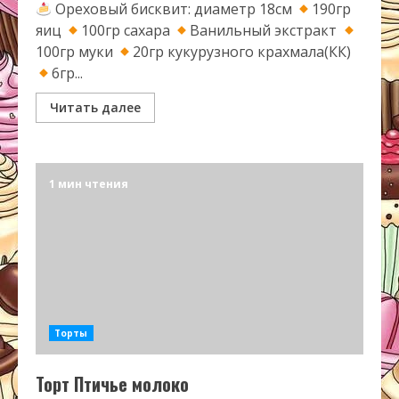
Ореховый бисквит: диаметр 18см
190гр
яиц
100гр сахара
Ванильный экстракт
100гр муки
20гр кукурузного крахмала(КК)
6гр...
Читать далее
1 мин чтения
Торты
Торт Птичье молоко