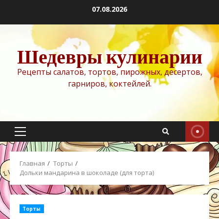
Перейти
07.08.2026
к
содержимому
Шедевры кулинарии
Рецепты салатов, тортов, пирожных, десертов,
гарниров, коктейлей.
Основное
меню
Главная
Торты
Дольки мандарина в шоколаде (для торта)
Торты