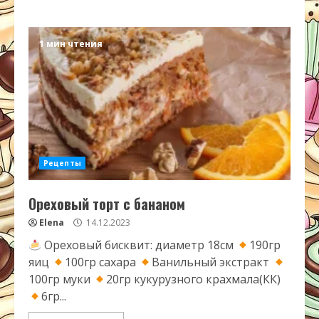
1 мин чтения
Рецепты
Ореховый торт с бананом
Elena
14.12.2023
Ореховый бисквит: диаметр 18см
190гр
яиц
100гр сахара
Ванильный экстракт
100гр муки
20гр кукурузного крахмала(КК)
6гр...