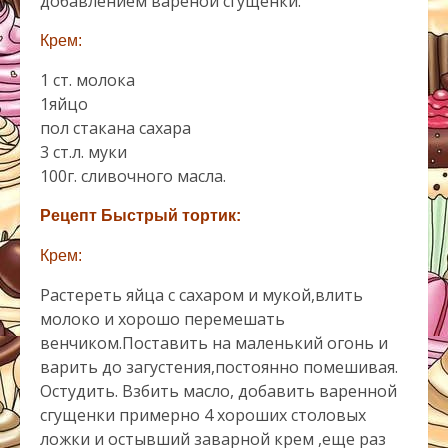
добавлением вареной сгущенки.
Крем:
1 ст. молока
1яйцо
пол стакана сахара
3 ст.л. муки
100г. сливочного масла.
Рецепт Быстрый тортик:
Крем:
Растереть яйца с сахаром и мукой,влить
молоко и хорошо перемешать
венчиком.Поставить на маленький огонь и
варить до загустения,постоянно помешивая.
Остудить. Взбить масло, добавить варенной
сгущенки примерно 4 хороших cтоловых
ложки и остывший заварной крем ,еще раз