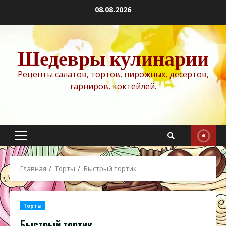
Перейти
08.08.2026
к
содержимому
Шедевры кулинарии
Рецепты салатов, тортов, пирожных, десертов,
гарниров, коктейлей.
Основное
меню
Главная
Торты
Быстрый тортик
Торты
Быстрый тортик