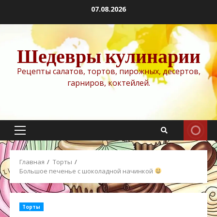
Перейти
07.08.2026
к
содержимому
Шедевры кулинарии
Рецепты салатов, тортов, пирожных, десертов,
гарниров, коктейлей.
Основное
меню
Главная
Торты
Большое печенье с шоколадной начинкой
Торты