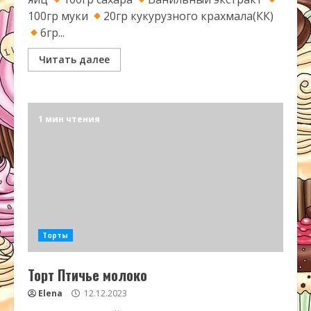
100гр муки
20гр кукурузного крахмала(КК)
6гр...
Читать далее
1 мин чтения
Торты
Торт Птичье молоко
Elena
12.12.2023