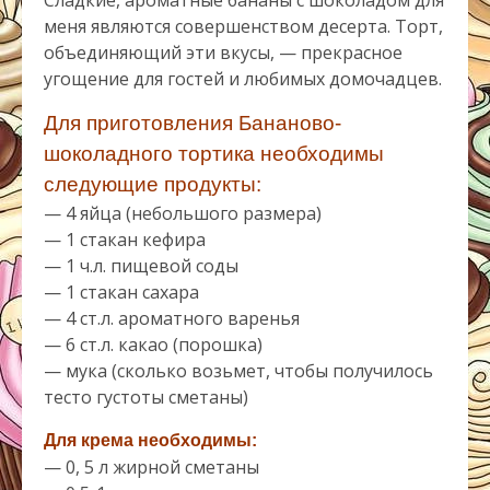
Сладкие, ароматные бананы с шоколадом для
меня являются совершенством десерта. Торт,
объединяющий эти вкусы, — прекрасное
угощение для гостей и любимых домочадцев.
Для приготовления Бананово-
шоколадного тортика необходимы
следующие продукты:
— 4 яйца (небольшого размера)
— 1 стакан кефира
— 1 ч.л. пищевой соды
— 1 стакан сахара
— 4 ст.л. ароматного варенья
— 6 ст.л. какао (порошка)
— мука (сколько возьмет, чтобы получилось
тесто густоты сметаны)
Для крема необходимы:
— 0, 5 л жирной сметаны