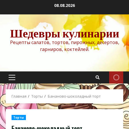
Перейти
08.08.2026
к
содержимому
Шедевры кулинарии
Рецепты салатов, тортов, пирожных, десертов,
гарниров, коктейлей.
Основное
меню
Главная
Торты
Бананово-шоколадный торт
Торты
Бананово-шоколадный торт