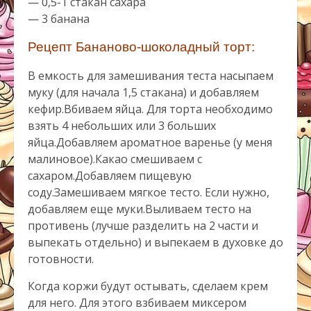
— 0,5-1 стакан сахара
— 3 банана
Рецепт
Бананово-шоколадный торт:
В емкость для замешивания теста насыпаем
муку (для начала 1,5 стакана) и добавляем
кефир.Вбиваем яйца. Для торта необходимо
взять 4 небольших или 3 больших
яйца.Добавляем ароматное варенье (у меня
малиновое).Какао смешиваем с
сахаром.Добавляем пищевую
соду.Замешиваем мягкое тесто. Если нужно,
добавляем еще муки.Выливаем тесто на
противень (лучше разделить на 2 части и
выпекать отдельно) и выпекаем в духовке до
готовности.
Когда коржи будут остывать, сделаем крем
для него. Для этого взбиваем миксером