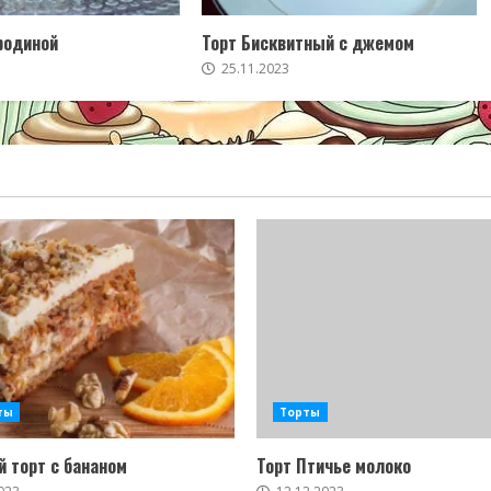
родиной
Торт Бисквитный с джемом
25.11.2023
ты
Торты
 торт с бананом
Торт Птичье молоко