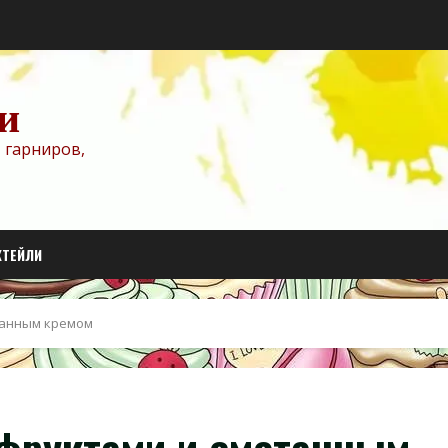
и
 гарниров,
КТЕЙЛИ
танным кремом