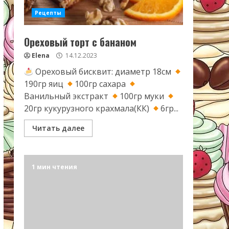
Рецепты
Ореховый торт с бананом
Elena
14.12.2023
Ореховый бисквит: диаметр 18см
190гр яиц
100гр сахара
Ванильный экстракт
100гр муки
20гр кукурузного крахмала(КК)
6гр...
Читать далее
1 мин чтения