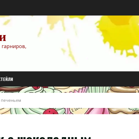
и
 гарниров,
КТЕЙЛИ
м печеньем