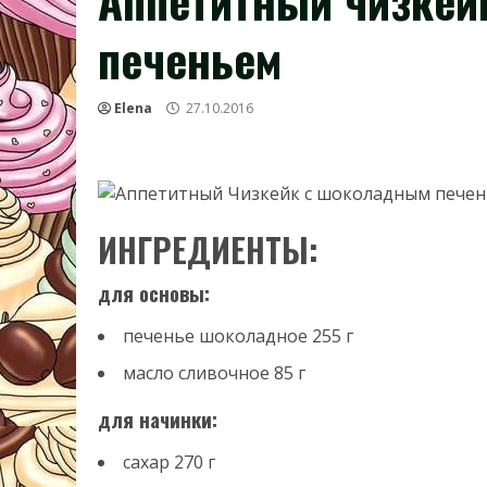
Аппетитный чизкей
печеньем
Elena
27.10.2016
ИНГРЕДИЕНТЫ:
для основы:
печенье шоколадное
255
г
масло сливочное
85
г
для начинки:
сахар
270
г