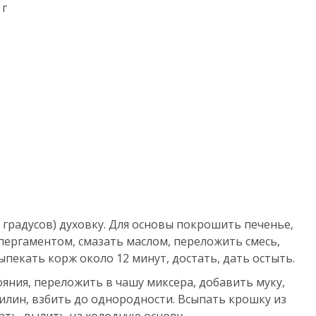
г
 градусов) духовку. Для основы покрошить печенье,
пергаментом, смазать маслом, переложить смесь,
пекать корж около 12 минут, достать, дать остыть.
яния, переложить в чашу миксера, добавить муку,
нилин, взбить до однородности. Всыпать крошку из
ать, вылить на холодную основу.