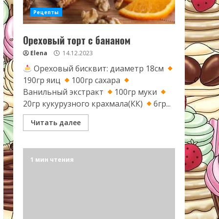
Рецепты
Ореховый торт с бананом
Elena
14.12.2023
Ореховый бисквит: диаметр 18см
190гр яиц
100гр сахара
Ванильный экстракт
100гр муки
20гр кукурузного крахмала(КК)
6гр...
Читать далее
1 мин чтения