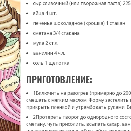
сыр сливочный
(или творожная паста)
225
яйца
4
шт.
печенье шоколадное
(крошка)
1
стакан
сметана
3/4
стакана
мука
2
ст.л.
ванилин
4
ч.л.
соль
1
щепотка
ПРИГОТОВЛЕНИЕ:
1Включить на разогрев (примерно до 200
смешать с мягким маслом. Форму застелить 
прикрыть пленкой и утрамбовать руками. Вы
2Протереть творог до однородного состо
сметану, чуть присолить, всыпать сахар, ва
шоколадного печенья, вбить яйца, перемеш