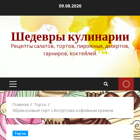
Перейти
09.08.2026
к
содержимому
Шедевры кулинарии
Рецепты салатов, тортов, пирожных, десертов,
гарниров, коктейлей.
Основное
меню
Главная
Торты
Абрикосовый торт с йогуртово-кофейным кремом
Торты