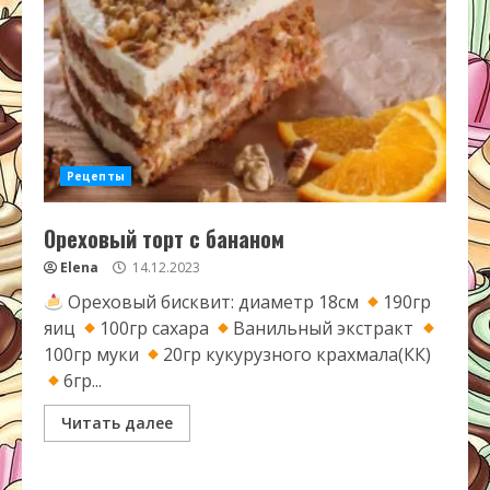
Рецепты
Ореховый торт с бананом
Elena
14.12.2023
Ореховый бисквит: диаметр 18см
190гр
яиц
100гр сахара
Ванильный экстракт
100гр муки
20гр кукурузного крахмала(КК)
6гр...
Читать далее