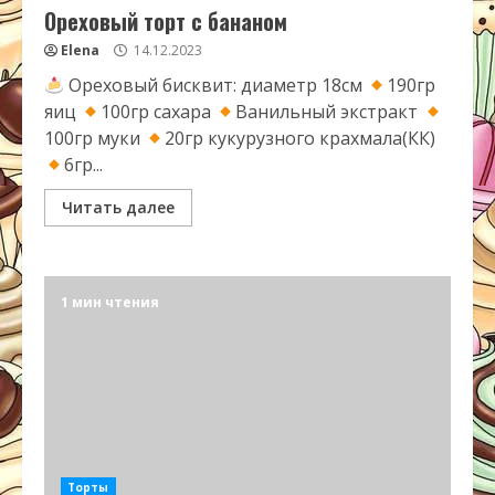
Ореховый торт с бананом
Elena
14.12.2023
Ореховый бисквит: диаметр 18см
190гр
яиц
100гр сахара
Ванильный экстракт
100гр муки
20гр кукурузного крахмала(КК)
6гр...
Читать далее
1 мин чтения
Торты