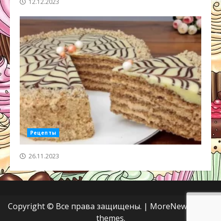
12.12.2023
Рецепты
26.11.2023
Copyright © Все права защищены.
|
MoreNews
от AF
themes.