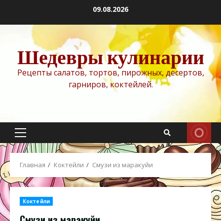
Перейти
09.08.2026
к
содержимому
Шедевры кулинарии
Рецепты салатов, тортов, пирожных, десертов,
гарниров, коктейлей.
Основное
меню
Главная
Коктейли
Смузи из маракуйи
Коктейли
Смузи из маракуйи