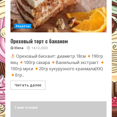
Рецепты
Ореховый торт с бананом
Elena
14.12.2023
Ореховый бисквит: диаметр 18см
190гр
яиц
100гр сахара
Ванильный экстракт
100гр муки
20гр кукурузного крахмала(КК)
6гр...
Читать далее
1 мин чтения