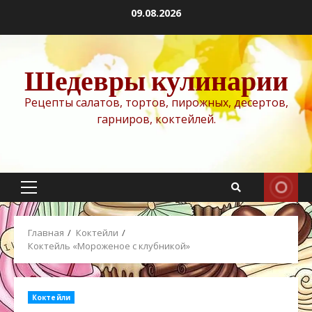
Перейти
09.08.2026
к
содержимому
Шедевры кулинарии
Рецепты салатов, тортов, пирожных, десертов,
гарниров, коктейлей.
Основное
меню
Главная
Коктейли
Коктейль «Мороженое с клубникой»
Коктейли