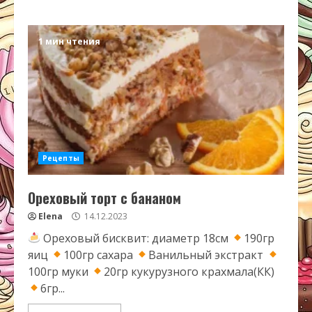
1 мин чтения
Рецепты
Ореховый торт с бананом
Elena
14.12.2023
Ореховый бисквит: диаметр 18см
190гр
яиц
100гр сахара
Ванильный экстракт
100гр муки
20гр кукурузного крахмала(КК)
6гр...