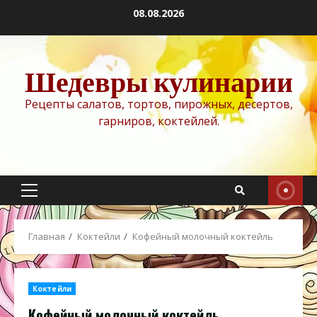
Перейти
08.08.2026
к
содержимому
Шедевры кулинарии
Рецепты салатов, тортов, пирожных, десертов,
гарниров, коктейлей.
Основное
меню
Главная
Коктейли
Кофейный молочный коктейль
Коктейли
Кофейный молочный коктейль