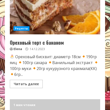
Рецепты
Ореховый торт с бананом
Elena
14.12.2023
Ореховый бисквит: диаметр 18см
190гр
яиц
100гр сахара
Ванильный экстракт
100гр муки
20гр кукурузного крахмала(КК)
6гр...
Читать далее
1 мин чтения