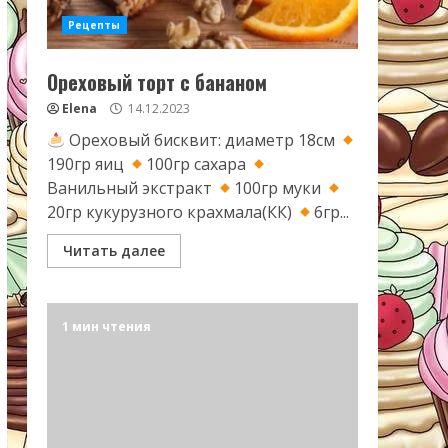
Рецепты
Ореховый торт с бананом
Elena
14.12.2023
Ореховый бисквит: диаметр 18см
190гр яиц
100гр сахара
Ванильный экстракт
100гр муки
20гр кукурузного крахмала(КК)
6гр...
Читать далее
1 мин чтения