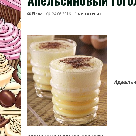
Апельсиновый гого
Elena
24.06.2016
1 мин чтения
Идеальн
ароматный напиток-коктейль…