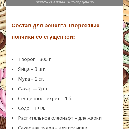
Творожные пончики со сгущенкой
Состав для рецепта Творожные
пончики со сгущенкой:
Творог – 300 г
Яйца – 3 шт.
Мука – 2 ст.
Сахар — ½ ст.
Сгущенное секрет – 1 б.
Сода – 1 ч.л.
Растительное олеонафт – для жарки
Сахарная пудра – для посыпки