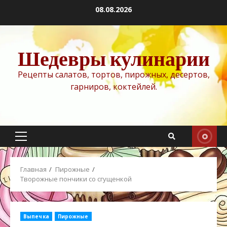
Перейти
08.08.2026
к
содержимому
Шедевры кулинарии
Рецепты салатов, тортов, пирожных, десертов,
гарниров, коктейлей.
Основное
меню
Главная
Пирожные
Творожные пончики со сгущенкой
Выпечка
Пирожные