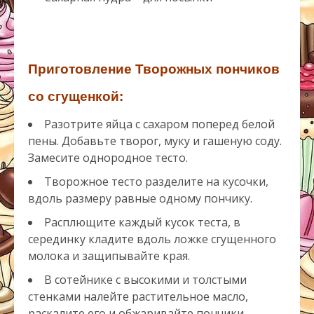
Приготовление Творожных пончиков
со сгущенкой:
Разотрите яйца с сахаром поперед белой
пены. Добавьте творог, муку и гашеную соду.
Замесите однородное тесто.
Творожное тесто разделите на кусочки,
вдоль размеру равные одному пончику.
Расплющите каждый кусок теста, в
серединку кладите вдоль ложке сгущенного
молока и защипывайте края.
В сотейнике с высокими и толстыми
стенками налейте растительное масло,
раскалите его и обжаривайте пончики