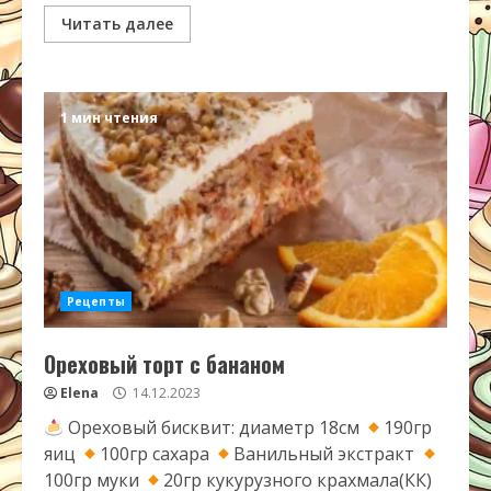
Читать далее
1 мин чтения
Рецепты
Ореховый торт с бананом
Elena
14.12.2023
Ореховый бисквит: диаметр 18см
190гр
яиц
100гр сахара
Ванильный экстракт
100гр муки
20гр кукурузного крахмала(КК)