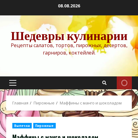
Перейти
08.08.2026
к
содержимому
Шедевры кулинарии
Рецепты салатов, тортов, пирожных, десертов,
гарниров, коктейлей.
Основное
меню
Главная
Пирожные
Маффины с манго и шоколадом
Выпечка
Пирожные
Маффины с манго и шоколадом