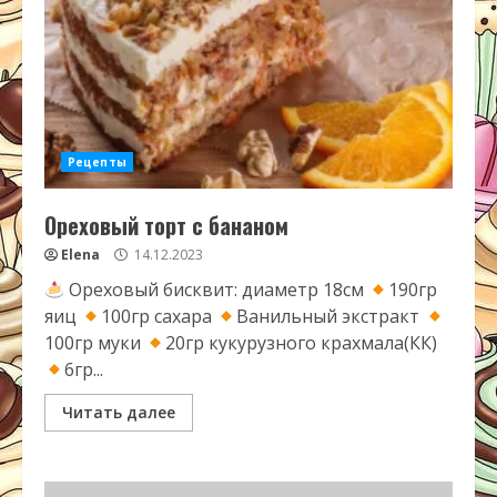
Рецепты
Ореховый торт с бананом
Elena
14.12.2023
Ореховый бисквит: диаметр 18см
190гр
яиц
100гр сахара
Ванильный экстракт
100гр муки
20гр кукурузного крахмала(КК)
6гр...
Читать далее