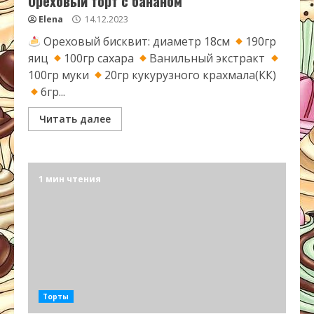
Ореховый торт с бананом
Elena
14.12.2023
Ореховый бисквит: диаметр 18см
190гр
яиц
100гр сахара
Ванильный экстракт
100гр муки
20гр кукурузного крахмала(КК)
6гр...
Читать далее
1 мин чтения
Торты