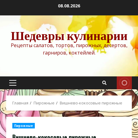
Перейти
08.08.2026
к
содержимому
Шедевры кулинарии
Рецепты салатов, тортов, пирожных, десертов,
гарниров, коктейлей.
Основное
меню
Главная
Пирожные
Вишнево-кокосовые пирожные
Пирожные
Вишнево-кокосовые пирожные