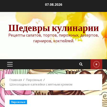
Перейти
07.08.2026
к
содержимому
Шедевры кулинарии
Рецепты салатов, тортов, пирожных, десертов,
гарниров, коктейлей.
Основное
меню
Главная
Пирожные
Шоколадные капкейки с мятным кремом
Пирожные