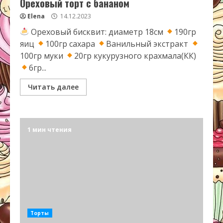
Ореховый торт с бананом
Elena
14.12.2023
Ореховый бисквит: диаметр 18см
190гр
яиц
100гр сахара
Ванильный экстракт
100гр муки
20гр кукурузного крахмала(КК)
6гр...
Читать далее
1 мин чтения
Торты