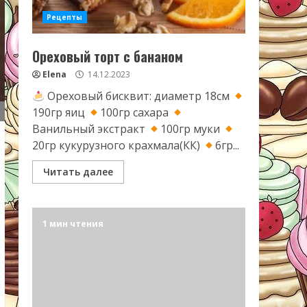
Рецепты
Ореховый торт с бананом
Elena
14.12.2023
Ореховый бисквит: диаметр 18см
190гр яиц
100гр сахара
Ванильный экстракт
100гр муки
20гр кукурузного крахмала(КК)
6гр...
Читать далее
1 мин чтения