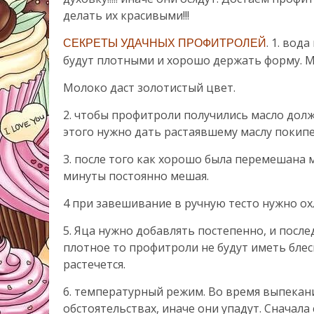
делать их красивыми!!!
. 1. вод
СЕКРЕТЫ УДАЧНЫХ ПРОФИТРОЛЕЙ
будут плотными и хорошо держать форму. М
Молоко даст золотистый цвет.
2. чтобы профитроли получились масло дол
этого нужно дать растаявшему маслу покипе
3. после того как хорошо была перемешана м
минуты постоянно мешая.
4 при завешивание в ручную тесто нужно охл
5. Яца нужно добавлять постепенно, и после
плотное то профитроли не будут иметь блес
растечется.
6. температурный режим. Во время выпекан
обстоятельствах, иначе они упадут. Сначал