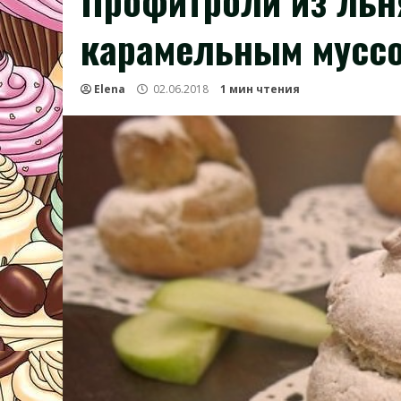
Профитроли из льн
карамельным мусс
Elena
02.06.2018
1 мин чтения