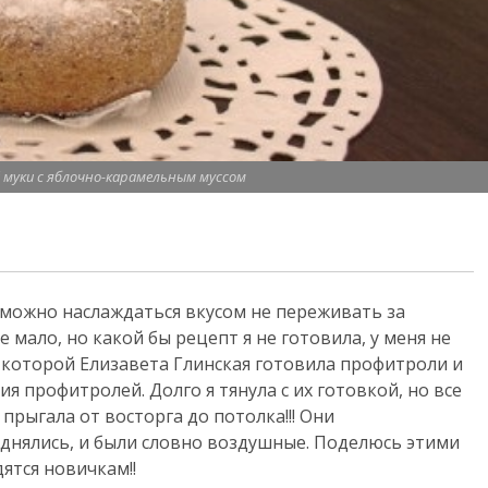
 муки с яблочно-карамельным муссом
м можно наслаждаться вкусом не переживать за
е мало, но какой бы рецепт я не готовила, у меня не
в которой Елизавета Глинская готовила профитроли и
 профитролей. Долго я тянула с их готовкой, но все
 прыгала от восторга до потолка!!! Они
однялись, и были словно воздушные. Поделюсь этими
ятся новичкам!!