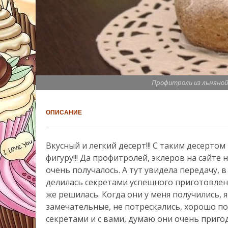
Профитроли из льняной
ОПИСАНИЕ
Вкусный и легкий десерт!!! С таким десерто
фигуру!!! Да профитролей, эклеров на сайте н
очень получалось. А тут увидела передачу, 
делилась секретами успешного приготовления
же решилась. Когда они у меня получились, я
замечательные, не потрескались, хорошо п
секретами и с вами, думаю они очень пригод