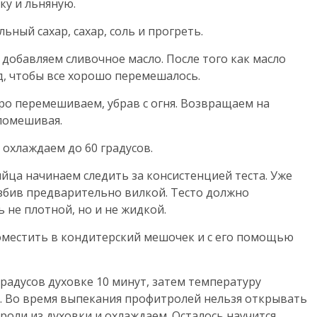
у и льняную.
ьный сахар, сахар, соль и прогреть.
 добавляем сливочное масло. После того как масло
д, чтобы все хорошо перемешалось.
тро перемешиваем, убрав с огня. Возвращаем на
 помешивая.
охлаждаем до 60 градусов.
яйца начинаем следить за консистенцией теста. Уже
взбив предварительно вилкой. Тесто должно
 не плотной, но и не жидкой.
оместить в кондитерский мешочек и с его помощью
радусов духовке 10 минут, затем температуру
т. Во время выпекания профитролей нельзя открывать
итроли из духовки и охлаждаем. Осталось научится