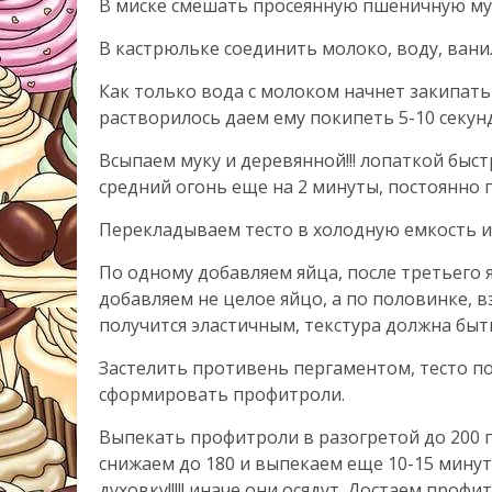
В миске смешать просеянную пшеничную мук
В кастрюльке соединить молоко, воду, ванил
Как только вода с молоком начнет закипать
растворилось даем ему покипеть 5-10 секун
Всыпаем муку и деревянной!!! лопаткой быс
средний огонь еще на 2 минуты, постоянно
Перекладываем тесто в холодную емкость и 
По одному добавляем яйца, после третьего 
добавляем не целое яйцо, а по половинке, 
получится эластичным, текстура должна быть
Застелить противень пергаментом, тесто п
сформировать профитроли.
Выпекать профитроли в разогретой до 200 г
снижаем до 180 и выпекаем еще 10-15 мину
духовку!!!!! иначе они осядут. Достаем проф