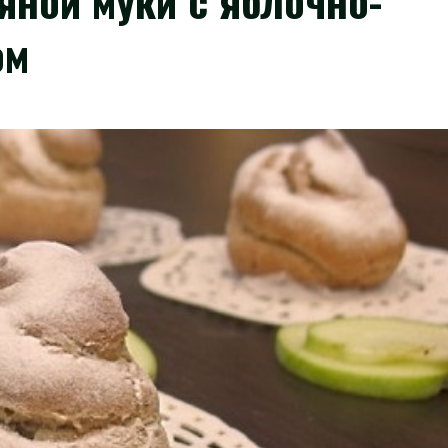
яной муки с яблочно-
ом