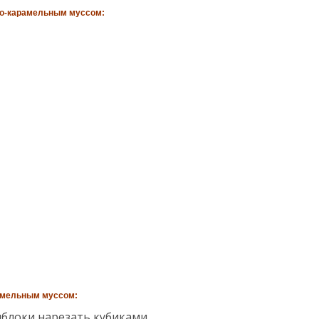
о-карамельным муссом:
амельным муссом:
яблоки нарезать кубиками.