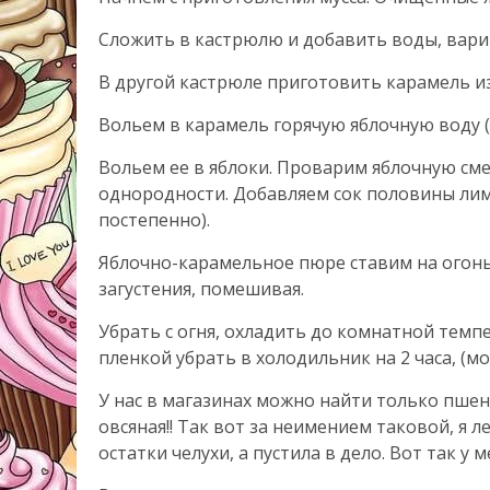
Сложить в кастрюлю и добавить воды, варит
В другой кастрюле приготовить карамель из
Вольем в карамель горячую яблочную воду (
Вольем ее в яблоки. Проварим яблочную сме
однородности. Добавляем сок половины лимо
постепенно).
Яблочно-карамельное пюре ставим на огонь
загустения, помешивая.
Убрать с огня, охладить до комнатной темп
пленкой убрать в холодильник на 2 часа, (мо
У нас в магазинах можно найти только пшен
овсяная!! Так вот за неимением таковой, я 
остатки челухи, а пустила в дело. Вот так у 