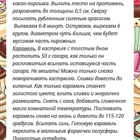
какао-порошка. Вылить тесто на противень,
разровнять до толщины 0,5 см. Сверху
посыпать рубленным соленым арахисом.
Выпекаем 6-8 минут. Остужаем, вырезаем 6
кругов, диаметром чуть больше, чем будет
муссовая часть пирожных.
Карамель.
В кастрюле с толстым дном
растопить 50 г сахара, как только он
расплавиться всыпать оставшуюся часть
сахара. Не мешать! Можно только слегка
поворачивать кастрюлю. Сливки довести до
кипения. Как только карамель станет
золистого цвета, влить сливки и энергично
размешать. Снять с огня, добавить сливочное
масло комнатной температуры. Поставить
карамель снова на огонь и довести до 115-120
градусов. Всыпать соль. Готовую карамель
перелить в маленькие формочки полусферы.
Полностью остудить.