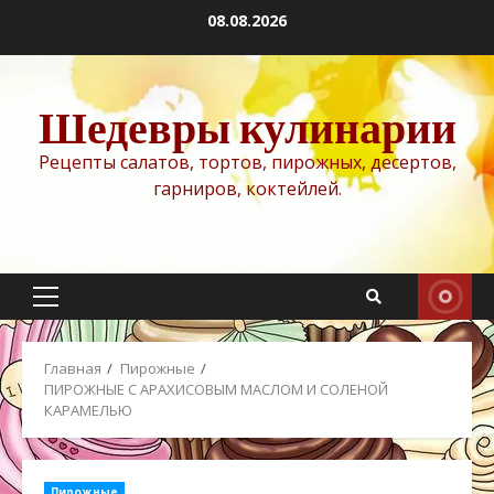
Перейти
08.08.2026
к
содержимому
Шедевры кулинарии
Рецепты салатов, тортов, пирожных, десертов,
гарниров, коктейлей.
Основное
меню
Главная
Пирожные
ПИРОЖНЫЕ С АРАХИСОВЫМ МАСЛОМ И СОЛЕНОЙ
КАРАМЕЛЬЮ
Пирожные