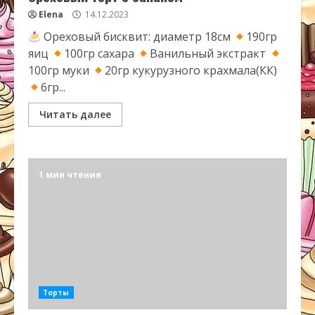
Elena
14.12.2023
Ореховый бисквит: диаметр 18см
190гр
яиц
100гр сахара
Ванильный экстракт
100гр муки
20гр кукурузного крахмала(КК)
6гр...
Читать далее
1 мин чтения
Торты