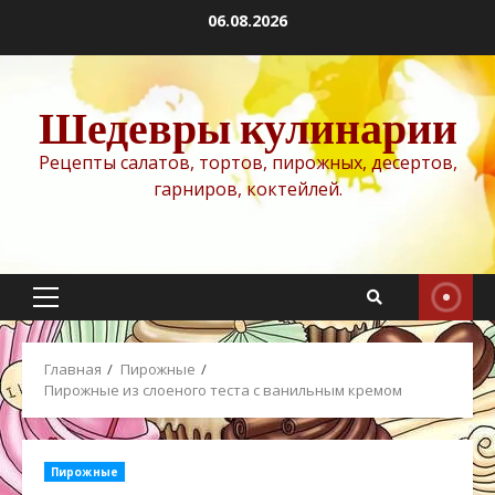
Перейти
06.08.2026
к
содержимому
Шедевры кулинарии
Рецепты салатов, тортов, пирожных, десертов,
гарниров, коктейлей.
Основное
меню
Главная
Пирожные
Пирожные из слоеного теста с ванильным кремом
Пирожные