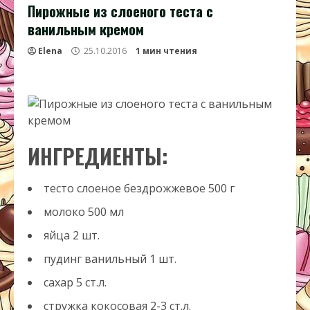
Пирожные из слоеного теста с
ванильным кремом
Elena
25.10.2016
1 мин чтения
ИНГРЕДИЕНТЫ:
тесто слоеное бездрожжевое
500
г
молоко
500
мл
яйца
2
шт.
пудинг ванильный
1
шт.
сахар
5
ст.л.
стружка кокосовая
2-3
ст.л.