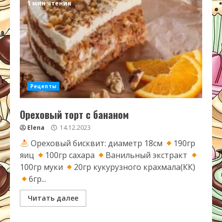
1 мин чтения
Рецепты
Ореховый торт с бананом
Elena
14.12.2023
Ореховый бисквит: диаметр 18см
190гр
яиц
100гр сахара
Ванильный экстракт
100гр муки
20гр кукурузного крахмала(КК)
6гр...
Читать далее