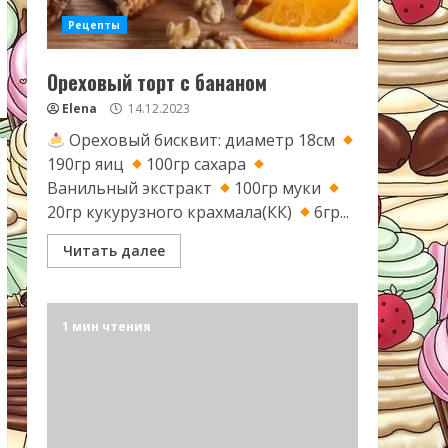
Рецепты
Ореховый торт с бананом
Elena
14.12.2023
Ореховый бисквит: диаметр 18см
190гр яиц
100гр сахара
Ванильный экстракт
100гр муки
20гр кукурузного крахмала(КК)
6гр...
Читать далее
1 мин чтения