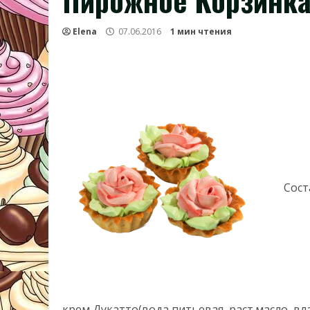
Пирожное Корзинка
Elena
07.06.2016
1 мин чтения
Сост
крем Дукатто(вода питьевая, раст.масло, вл