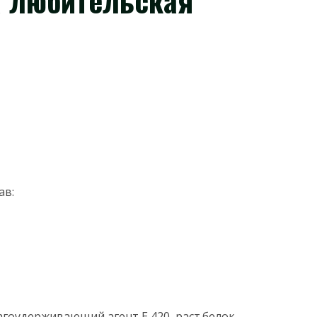
 любительская
ав:
агоудерживающий агент Е 420, раст.белок,