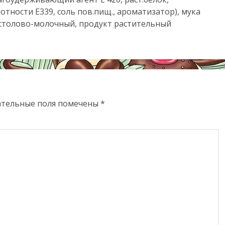
лотности Е339, соль пов.пищ., ароматизатор), мука
н столово-молочный, продукт растительный
ательные поля помечены
*