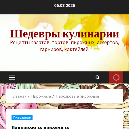
Перейти
06.08.2026
к
содержимому
Шедевры кулинарии
Рецепты салатов, тортов, пирожных, десертов,
гарниров, коктейлей.
Основное
меню
Главная
Пирожные
Персиковые пирожные
Пирожные
Персиковые пирожные