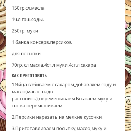
150гр.сл.масла,
1ч.л гаш.соды,
250гр. муки
1 банка консерв.персиков
для посыпки
70гр. сл.масла,4ст.л муки,4ст.л сахара
КАК ПРИГОТОВИТЬ
1.Яйца взбиваем с сахаром,добавляем соду и
масло(масло надо
растопить),перемешиваем.Всыпаем муку и
снова перемешиваем.
2.Персики нарезать на мелкие кусочки.
3.Приготавливаем посыпку,масло,муку и