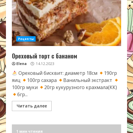
Рецепты
Ореховый торт с бананом
Elena
14.12.2023
Ореховый бисквит: диаметр 18см
190гр
яиц
100гр сахара
Ванильный экстракт
100гр муки
20гр кукурузного крахмала(КК)
6гр...
Читать далее
1 мин чтения