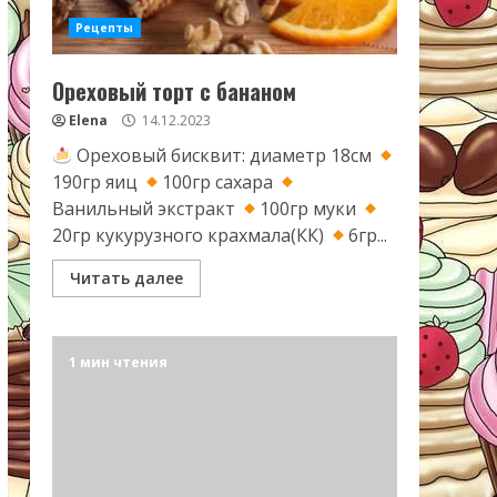
Рецепты
Ореховый торт с бананом
Elena
14.12.2023
Ореховый бисквит: диаметр 18см
190гр яиц
100гр сахара
Ванильный экстракт
100гр муки
20гр кукурузного крахмала(КК)
6гр...
Читать далее
1 мин чтения