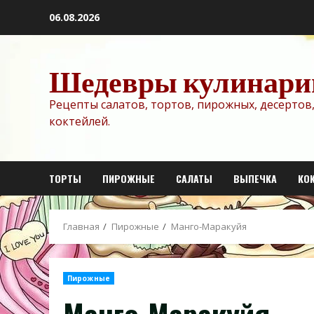
Перейти
06.08.2026
к
содержимому
Шедевры кулинари
Рецепты салатов, тортов, пирожных, десертов,
коктейлей.
ТОРТЫ
ПИРОЖНЫЕ
САЛАТЫ
ВЫПЕЧКА
КО
Главная
Пирожные
Манго-Маракуйя
Пирожные