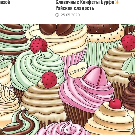
пихой
Сливочные Конфеты Бурфи
Райская сладость
25.05.2020