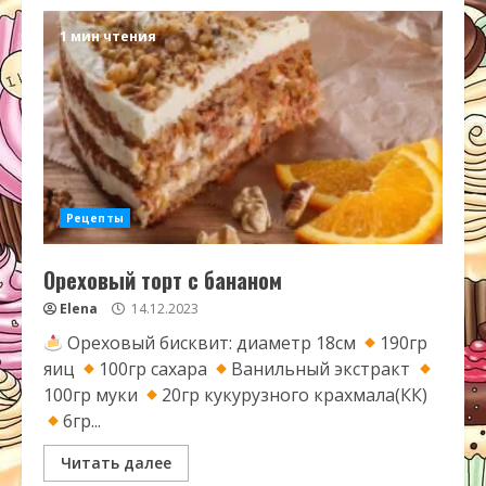
1 мин чтения
Рецепты
Ореховый торт с бананом
Elena
14.12.2023
Ореховый бисквит: диаметр 18см
190гр
яиц
100гр сахара
Ванильный экстракт
100гр муки
20гр кукурузного крахмала(КК)
6гр...
Читать далее