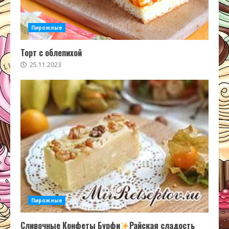
Пирожные
Торт с облепихой
25.11.2023
Пирожные
Сливочные Конфеты Бурфи
Райская сладость