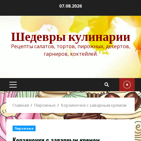
Перейти
07.08.2026
к
содержимому
Шедевры кулинарии
Рецепты салатов, тортов, пирожных, десертов,
гарниров, коктейлей.
Основное
меню
Главная
Пирожные
Корзиночки с заварным кремом
Пирожные
Корзиночки с заварным кремом