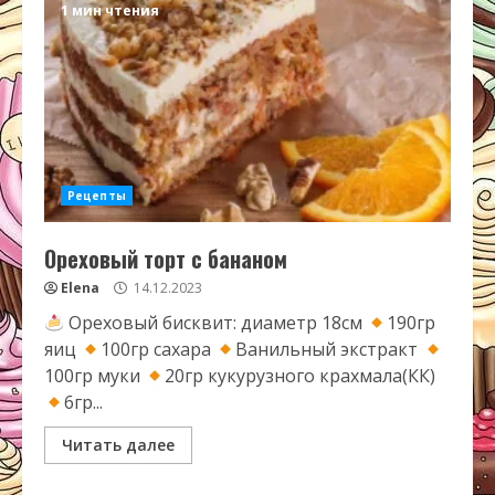
1 мин чтения
Рецепты
Ореховый торт с бананом
Elena
14.12.2023
Ореховый бисквит: диаметр 18см
190гр
яиц
100гр сахара
Ванильный экстракт
100гр муки
20гр кукурузного крахмала(КК)
6гр...
Читать далее