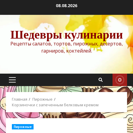
Перейти
08.08.2026
к
содержимому
Шедевры кулинарии
Рецепты салатов, тортов, пирожных, десертов,
гарниров, коктейлей.
Основное
меню
Главная
Пирожные
Корзиночки с запеченным белковым кремом
Пирожные