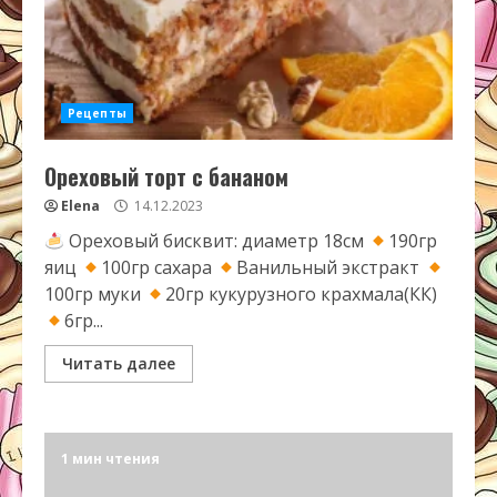
Рецепты
Ореховый торт с бананом
Elena
14.12.2023
Ореховый бисквит: диаметр 18см
190гр
яиц
100гр сахара
Ванильный экстракт
100гр муки
20гр кукурузного крахмала(КК)
6гр...
Читать далее
1 мин чтения