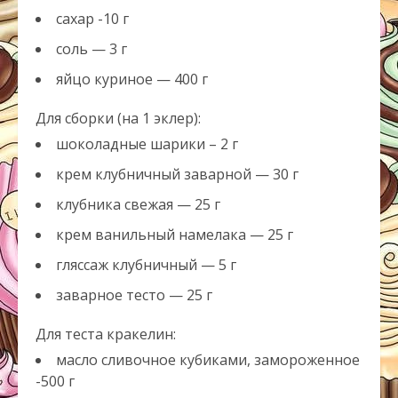
сахар -10 г
соль — 3 г
яйцо куриное — 400 г
Для сборки (на 1 эклер):
шоколадные шарики – 2 г
крем клубничный заварной — 30 г
клубника свежая — 25 г
крем ванильный намелака — 25 г
гляссаж клубничный — 5 г
заварное тесто — 25 г
Для теста кракелин:
масло сливочное кубиками, замороженное
-500 г