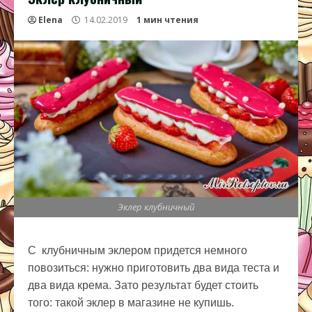
Elena
14.02.2019
1 мин чтения
Эклер клубничный
С клубничным эклером придется немного
повозиться: нужно приготовить два вида теста и
два вида крема. Зато результат будет стоить
того: такой эклер в магазине не купишь.