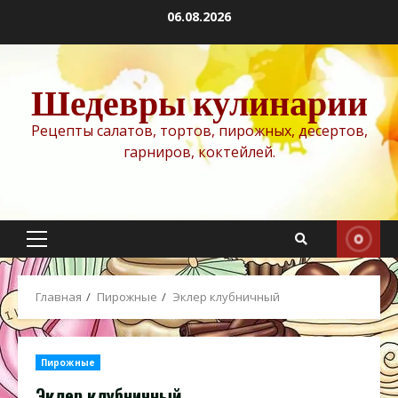
Перейти
06.08.2026
к
содержимому
Шедевры кулинарии
Рецепты салатов, тортов, пирожных, десертов,
гарниров, коктейлей.
Основное
меню
Главная
Пирожные
Эклер клубничный
Пирожные
Эклер клубничный