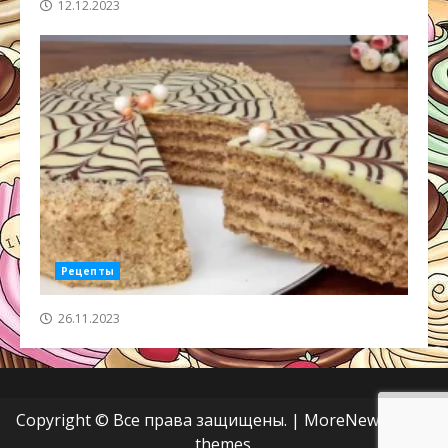
12.12.2023
Рецепты
26.11.2023
Copyright © Все права защищены.
|
MoreNews
от AF
themes.