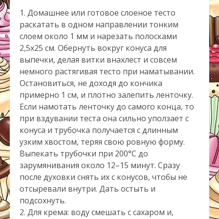
1. Домашнее или готовое слоеное тесто
раскатать в одном направлении тонким
слоем около 1 мм и нарезать полосками
2,5х25 см. Обернуть вокруг конуса для
выпечки, делая витки внахлест и совсем
немного растягивая тесто при наматывании.
Остановиться, не доходя до кончика
примерно 1 см, и плотно залепить ленточку.
Если намотать ленточку до самого конца, то
при вздувании теста она сильно уползает с
конуса и трубочка получается с длинным
узким хвостом, теряя свою ровную форму.
Выпекать трубочки при 200°C до
зарумянивания около 12–15 минут. Сразу
после духовки снять их с конусов, чтобы не
отсыревали внутри. Дать остыть и
подсохнуть.
2. Для крема: воду смешать с сахаром и,