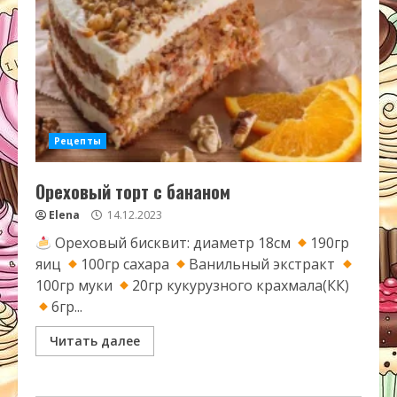
Рецепты
Ореховый торт с бананом
Elena
14.12.2023
Ореховый бисквит: диаметр 18см
190гр
яиц
100гр сахара
Ванильный экстракт
100гр муки
20гр кукурузного крахмала(КК)
6гр...
Читать далее