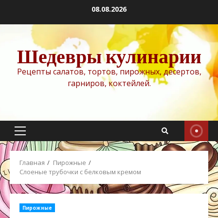
Перейти
08.08.2026
к
содержимому
Шедевры кулинарии
Рецепты салатов, тортов, пирожных, десертов,
гарниров, коктейлей.
Основное
меню
Главная
Пирожные
Cлоеные трубочки с белковым кремом
Пирожные