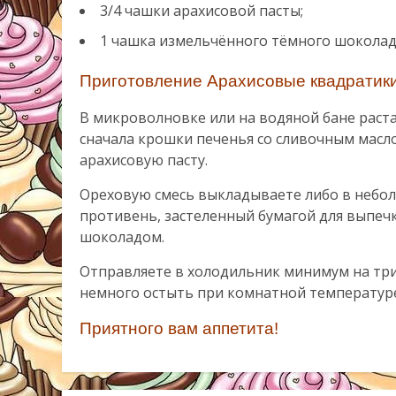
3/4 чашки арахисовой пасты;
1 чашка измельчённого тёмного шоколад
Приготовление Арахисовые квадратик
В микроволновке или на водяной бане раст
сначала крошки печенья со сливочным масло
арахисовую пасту.
Ореховую смесь выкладываете либо в небол
противень, застеленный бумагой для выпечк
шоколадом.
Отправляете в холодильник минимум на три ч
немного остыть при комнатной температуре 
Приятного вам аппетита!