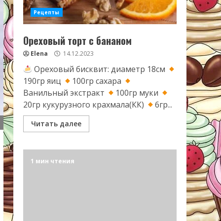
Рецепты
Ореховый торт с бананом
Elena
14.12.2023
Ореховый бисквит: диаметр 18см
190гр яиц
100гр сахара
Ванильный экстракт
100гр муки
20гр кукурузного крахмала(КК)
6гр...
Читать далее
1 мин чтения