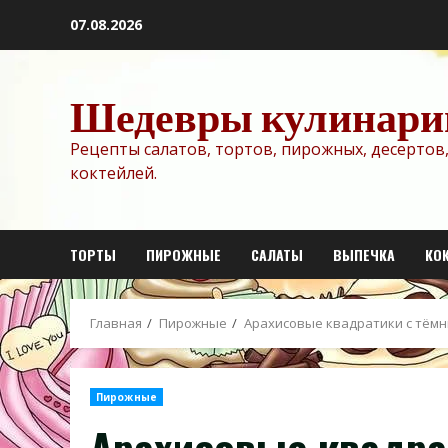
Перейти
07.08.2026
к
содержимому
Шедевры кулинари
Рецепты салатов, тортов, пирожных, десертов,
коктейлей.
ТОРТЫ
ПИРОЖНЫЕ
САЛАТЫ
ВЫПЕЧКА
КО
Главная
Пирожные
Арахисовые квадратики с тём
Пирожные