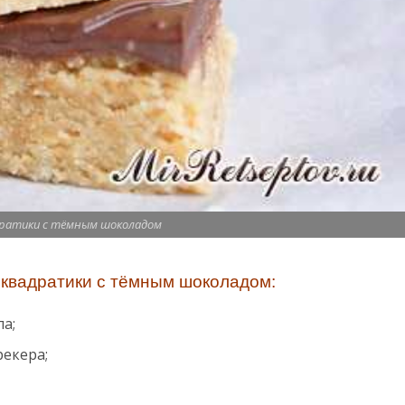
дратики с тёмным шоколадом
квадратики с тёмным шоколадом:
а;
рекера;