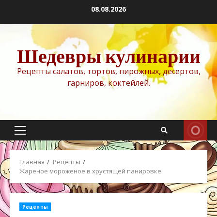
Перейти
08.08.2026
к
содержимому
Шедевры кулинарии
Рецепты салатов, тортов, пирожных, десертов,
гарниров, коктейлей.
Основное
меню
Главная
Рецепты
Жареное мороженое в хрустящей панировке
Рецепты