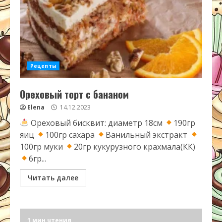
Рецепты
Ореховый торт с бананом
Elena
14.12.2023
Ореховый бисквит: диаметр 18см
190гр
яиц
100гр сахара
Ванильный экстракт
100гр муки
20гр кукурузного крахмала(КК)
6гр...
Читать далее
1 мин чтения