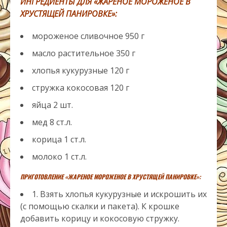
ИНГРЕДИЕНТЫ ДЛЯ «ЖАРЕНОЕ МОРОЖЕНОЕ В
ХРУСТЯЩЕЙ ПАНИРОВКЕ»:
мороженое сливочное
950
г
масло растительное
350
г
хлопья кукурузные
120
г
стружка кокосовая
120
г
яйца
2
шт.
мед
8
ст.л.
корица
1
ст.л.
молоко
1
ст.л.
ПРИГОТОВЛЕНИЕ «
ЖАРЕНОЕ МОРОЖЕНОЕ В ХРУСТЯЩЕЙ ПАНИРОВКЕ»:
1. Взять хлопья кукурузные и искрошить их
(с помощью скалки и пакета). К крошке
добавить корицу и кокосовую стружку.