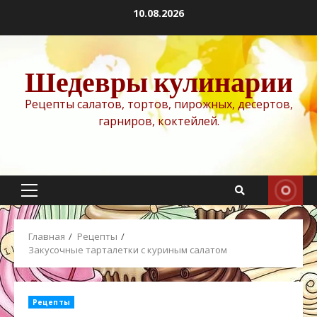
Перейти
10.08.2026
к
содержимому
Шедевры кулинарии
Рецепты салатов, тортов, пирожных, десертов,
гарниров, коктейлей.
Основное
меню
Главная
Рецепты
Закусочные тарталетки с куриным салатом
Рецепты