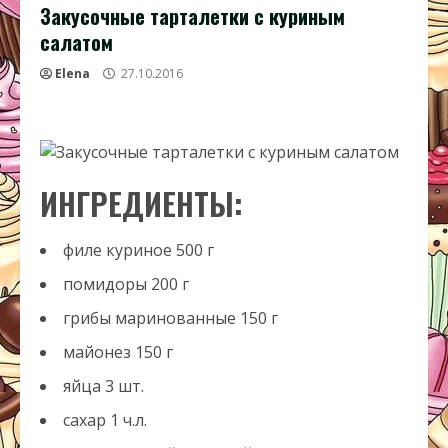
Закусочные тарталетки с куриным
салатом
Elena
27.10.2016
ИНГРЕДИЕНТЫ:
филе куриное
500
г
помидоры
200
г
грибы маринованные
150
г
майонез
150
г
яйца
3
шт.
сахар
1
ч.л.