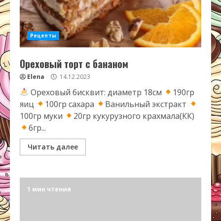
Рецепты
Ореховый торт с бананом
Elena
14.12.2023
Ореховый бисквит: диаметр 18см
190гр
яиц
100гр сахара
Ванильный экстракт
100гр муки
20гр кукурузного крахмала(КК)
6гр...
Читать далее
1 мин чтения