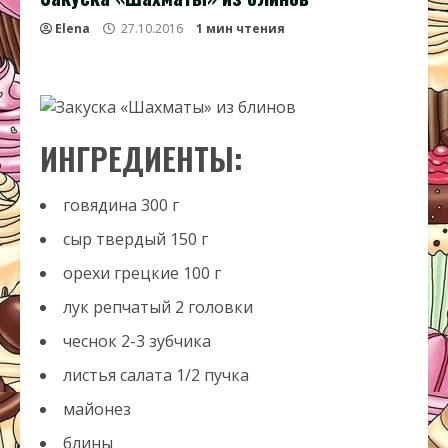
Elena
27.10.2016
1 мин чтения
ИНГРЕДИЕНТЫ:
говядина
300
г
сыр твердый
150
г
орехи грецкие
100
г
лук репчатый
2
головки
чеснок
2-3
зубчика
листья салата
1/2
пучка
майонез
блины