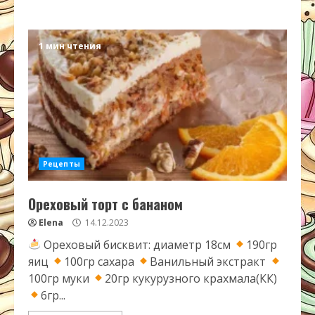
1 мин чтения
Рецепты
Ореховый торт с бананом
Elena
14.12.2023
Ореховый бисквит: диаметр 18см
190гр
яиц
100гр сахара
Ванильный экстракт
100гр муки
20гр кукурузного крахмала(КК)
6гр...