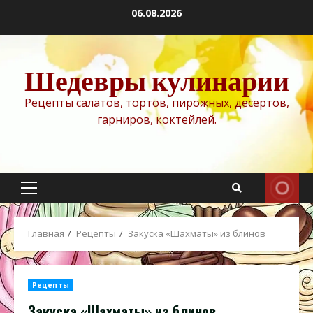
Перейти
06.08.2026
к
содержимому
Шедевры кулинарии
Рецепты салатов, тортов, пирожных, десертов,
гарниров, коктейлей.
Основное
меню
Главная
Рецепты
Закуска «Шахматы» из блинов
Рецепты
Закуска «Шахматы» из блинов