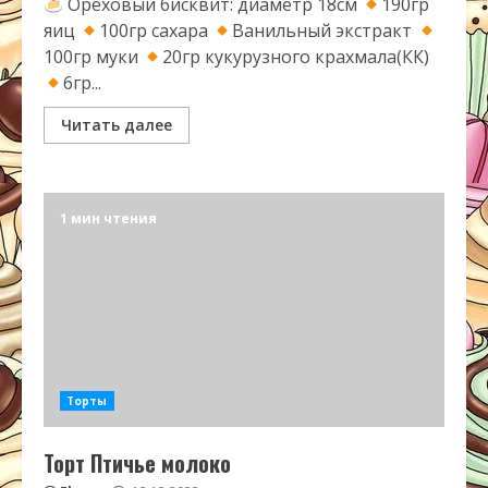
Ореховый бисквит: диаметр 18см
190гр
яиц
100гр сахара
Ванильный экстракт
100гр муки
20гр кукурузного крахмала(КК)
6гр...
Читать далее
1 мин чтения
Торты
Торт Птичье молоко