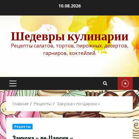
Перейти
10.08.2026
к
содержимому
Шедевры кулинарии
Рецепты салатов, тортов, пирожных, десертов,
гарниров, коктейлей.
Основное
меню
Главная
Рецепты
Закуска » по-Царски «
Рецепты
Закуска » по-Царски «