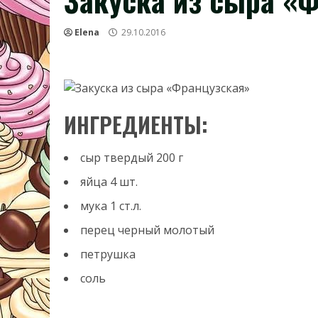
Закуска из сыра «
Elena
29.10.2016
ИНГРЕДИЕНТЫ:
сыр твердый
200
г
яйца
4
шт.
мука
1
ст.л.
перец черный молотый
петрушка
соль