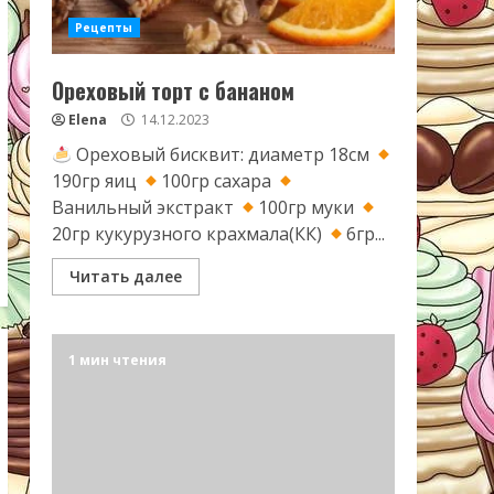
Рецепты
Ореховый торт с бананом
Elena
14.12.2023
Ореховый бисквит: диаметр 18см
190гр яиц
100гр сахара
Ванильный экстракт
100гр муки
20гр кукурузного крахмала(КК)
6гр...
Читать далее
1 мин чтения