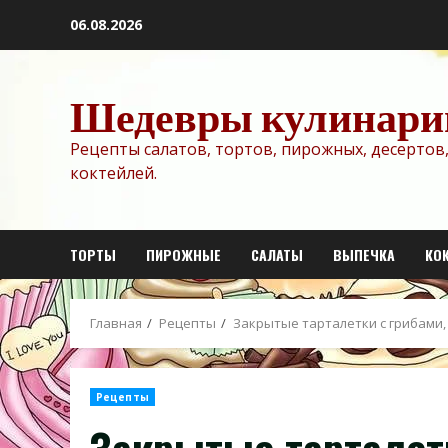
Перейти
06.08.2026
к
содержимому
Шедевры кулинари
Рецепты салатов, тортов, пирожных, десертов,
коктейлей.
ТОРТЫ
ПИРОЖНЫЕ
САЛАТЫ
ВЫПЕЧКА
КО
Главная
Рецепты
Закрытые тарталетки с грибами,
Рецепты