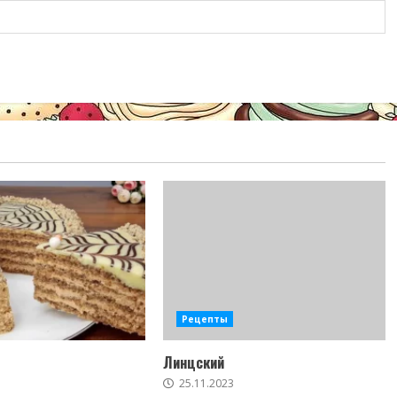
Рецепты
Линцский
25.11.2023