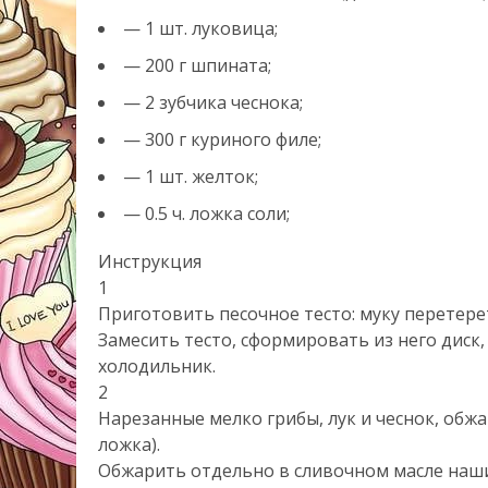
— 1 шт. луковица;
— 200 г шпината;
— 2 зубчика чеснока;
— 300 г куриного филе;
— 1 шт. желток;
— 0.5 ч. ложка соли;
Инструкция
1
Приготовить песочное тесто: муку перетере
Замесить тесто, сформировать из него диск, 
холодильник.
2
Нарезанные мелко грибы, лук и чеснок, обжа
ложка).
Обжарить отдельно в сливочном масле наш