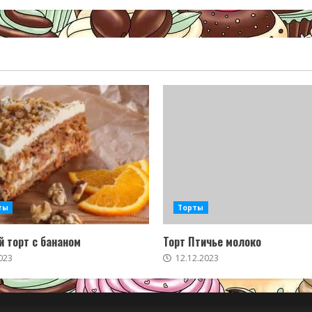
ты
Торты
 торт с бананом
Торт Птичье молоко
023
12.12.2023