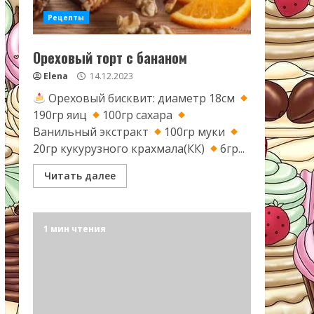
Рецепты
Ореховый торт с бананом
Elena
14.12.2023
Ореховый бисквит: диаметр 18см
190гр яиц
100гр сахара
Ванильный экстракт
100гр муки
20гр кукурузного крахмала(КК)
6гр...
Читать далее
1 мин чтения