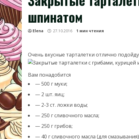
Закрытые тарталетк
шпинатом
Elena
27.10.2016
1 мин чтения
Очень вкусные тарталетки отлично подойдут
Вам понадобится
— 500 г муки;
— 2 шт. яиц;
— 2-3 ст. ложки воды;
— 250 г сливочного масла;
— 250 г грибов;
— 40 г сливочного масла (для смазывания)