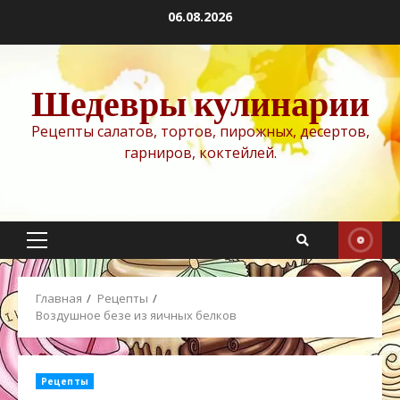
Перейти
06.08.2026
к
содержимому
Шедевры кулинарии
Рецепты салатов, тортов, пирожных, десертов,
гарниров, коктейлей.
Основное
меню
Главная
Рецепты
Воздушное безе из яичных белков
Рецепты