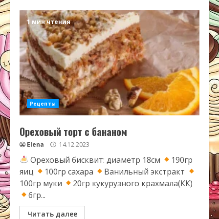
1 мин чтения
Рецепты
Ореховый торт с бананом
Elena
14.12.2023
Ореховый бисквит: диаметр 18см
190гр
яиц
100гр сахара
Ванильный экстракт
100гр муки
20гр кукурузного крахмала(КК)
6гр...
Читать далее