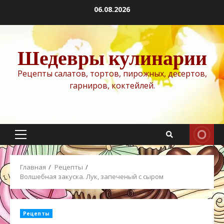
Перейти
06.08.2026
к
содержимому
Шедевры кулинарии
Рецепты салатов, тортов, пирожных, десертов,
гарниров, коктейлей.
Основное
меню
Главная
Рецепты
Волшебная закуска. Лук, запеченый с сыром
Рецепты