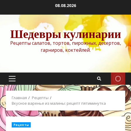
Перейти
08.08.2026
к
содержимому
Шедевры кулинарии
Рецепты салатов, тортов, пирожных, десертов,
гарниров, коктейлей.
Основное
меню
Главная
Рецепты
Вкусное варенье из малины: рецепт пятиминутка
Рецепты