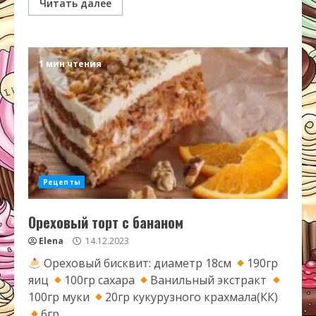
Читать далее
1 мин чтения
Рецепты
Ореховый торт с бананом
Elena
14.12.2023
Ореховый бисквит: диаметр 18см
190гр
яиц
100гр сахара
Ванильный экстракт
100гр муки
20гр кукурузного крахмала(КК)
6гр...