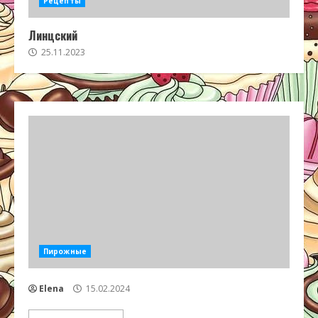
Рецепты
Линцский
25.11.2023
Пирожные
Elena
15.02.2024