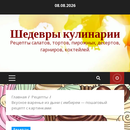
Перейти
08.08.2026
к
содержимому
Шедевры кулинарии
Рецепты салатов, тортов, пирожных, десертов,
гарниров, коктейлей.
Основное
меню
Главная
Рецепты
Вкусное варенье из дыни с имбирем — пошаговый
рецепт с картинками
Рецепты