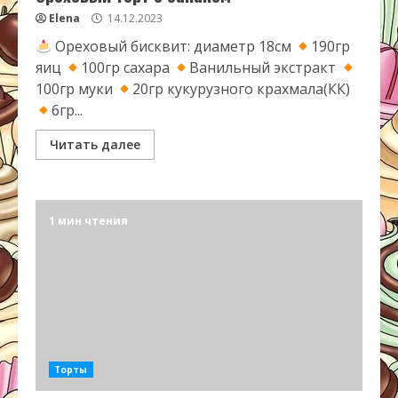
Elena
14.12.2023
Ореховый бисквит: диаметр 18см
190гр
яиц
100гр сахара
Ванильный экстракт
100гр муки
20гр кукурузного крахмала(КК)
6гр...
Читать далее
1 мин чтения
Торты