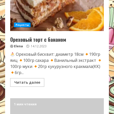
Рецепты
Ореховый торт с бананом
Elena
14.12.2023
Ореховый бисквит: диаметр 18см
190гр
яиц
100гр сахара
Ванильный экстракт
100гр муки
20гр кукурузного крахмала(КК)
6гр...
Читать далее
1 мин чтения