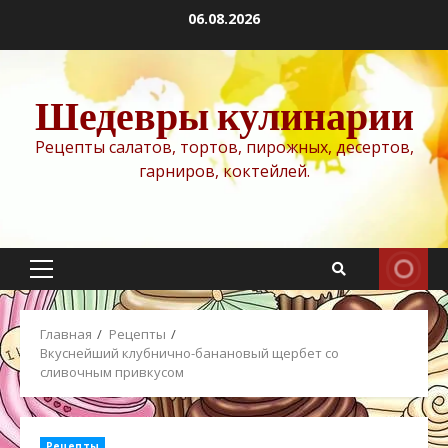
Перейти
06.08.2026
к
содержимому
Шедевры кулинарии
Рецепты салатов, тортов, пирожных, десертов,
гарниров, коктейлей.
Основное
меню
Главная
Рецепты
Вкуснейший клубнично-банановый щербет со
сливочным привкусом
Рецепты