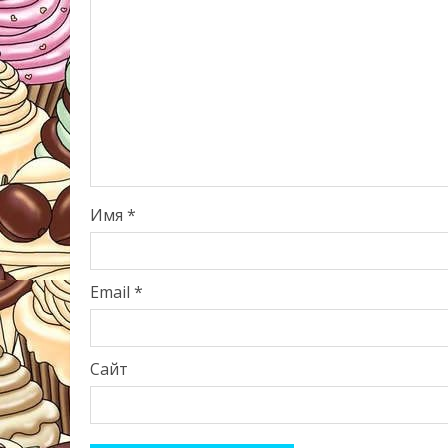
Имя
*
Email
*
Сайт