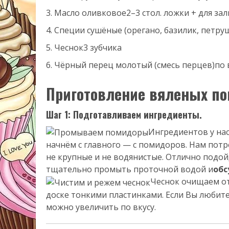
Масло оливковое
2–3 стол. ложки + для за
Специи сушёные (орегано, базилик, петру
Чеснок
3 зубчика
Чёрный перец молотый (смесь перцев)
по 
Приготовление вяленых по
Шаг 1: Подготавливаем ингредиенты.
Ингредиентов у нас
начнём с главного — с помидоров. Нам пот
не крупные и не водянистые. Отлично подой
тщательно промыть проточной водой и
об
Чеснок очищаем от
доске тонкими пластинками. Если Вы любите
можно увеличить по вкусу.