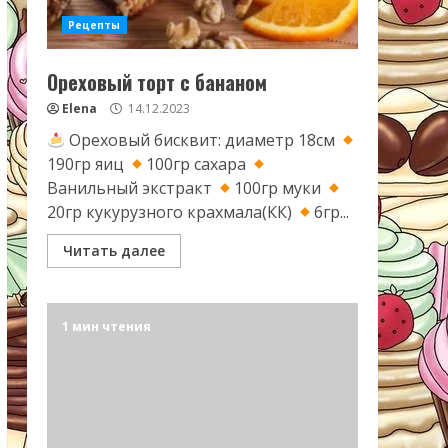
Рецепты
Ореховый торт с бананом
Elena
14.12.2023
Ореховый бисквит: диаметр 18см
190гр яиц
100гр сахара
Ванильный экстракт
100гр муки
20гр кукурузного крахмала(КК)
6гр...
Читать далее
1 мин чтения