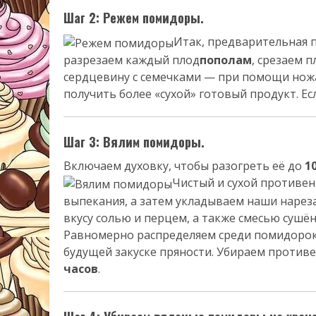
Шаг 2: Режем помидоры.
Итак, предварительная 
разрезаем каждый плод
пополам
, срезаем 
сердцевину с семечками — при помощи ножа
получить более «сухой» готовый продукт. Е
Шаг 3: Вялим помидоры.
Включаем духовку, чтобы разогреть её до
1
Чистый и сухой противе
выпекания, а затем укладываем наши наре
вкусу солью и перцем, а также смесью сушё
Равномерно распределяем среди помидорок 
будущей закуске пряности. Убираем противе
часов
.