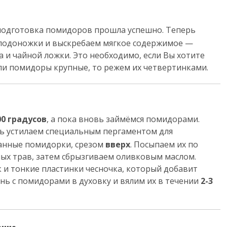
подготовка помидоров прошла успешно. Теперь
плодоножки и выскребаем мягкое содержимое —
 и чайной ложки. Это необходимо, если Вы хотите
сли помидоры крупные, то режем их четвертинками.
00 градусов
, а пока вновь займёмся помидорами.
нь устилаем специальным пергаментом для
занные помидорки, срезом
вверх
. Посыпаем их по
ных трав, затем сбрызгиваем оливковым маслом.
и тонкие пластинки чесночка, который добавит
нь с помидорами в духовку и вялим их в течении
2-3