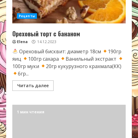
Рецепты
Ореховый торт с бананом
Elena
14.12.2023
Ореховый бисквит: диаметр 18см
190гр
яиц
100гр сахара
Ванильный экстракт
100гр муки
20гр кукурузного крахмала(КК)
6гр...
Читать далее
1 мин чтения