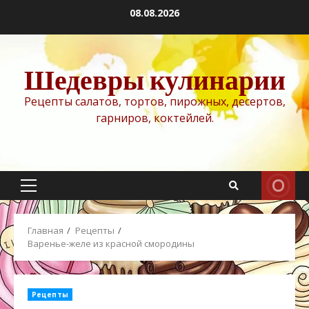
Перейти
08.08.2026
к
содержимому
Шедевры кулинарии
Рецепты салатов, тортов, пирожных, десертов,
гарниров, коктейлей.
Основное
меню
Главная
Рецепты
Варенье-желе из красной смородины
Рецепты