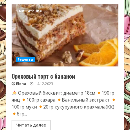
1 мин чтения
Рецепты
Ореховый торт с бананом
Elena
14.12.2023
Ореховый бисквит: диаметр 18см
190гр
яиц
100гр сахара
Ванильный экстракт
100гр муки
20гр кукурузного крахмала(КК)
6гр...
Читать далее