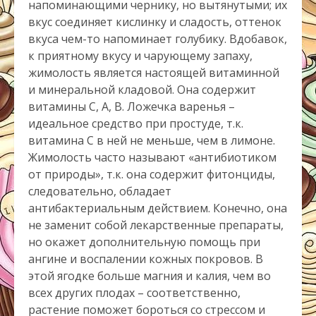
напоминающими чернику, но вытянутыми; их
вкус соединяет кислинку и сладость, оттенок
вкуса чем-то напоминает голубику. Вдобавок,
к приятному вкусу и чарующему запаху,
жимолость является настоящей витаминной
и минеральной кладовой. Она содержит
витамины С, А, В. Ложечка варенья –
идеальное средство при простуде, т.к.
витамина С в ней не меньше, чем в лимоне.
Жимолость часто называют «антибиотиком
от природы», т.к. она содержит фитонциды,
следовательно, обладает
антибактериальным действием. Конечно, она
не заменит собой лекарственные препараты,
но окажет дополнительную помощь при
ангине и воспалении кожных покровов. В
этой ягодке больше магния и калия, чем во
всех других плодах – соответственно,
растение поможет бороться со стрессом и