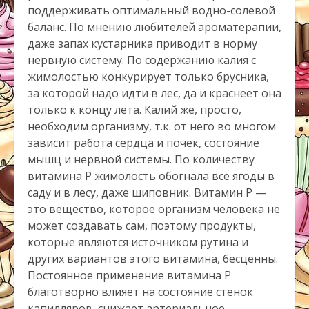
поддерживать оптимальный водно-солевой
баланс. По мнению любителей ароматерапии,
даже запах кустарника приводит в норму
нервную систему. По содержанию калия с
жимолостью конкурирует только брусника,
за которой надо идти в лес, да и краснеет она
только к концу лета. Калий же, просто,
необходим организму, т.к. от него во многом
зависит работа сердца и почек, состояние
мышц и нервной системы. По количеству
витамина Р жимолость обогнала все ягоды в
саду и в лесу, даже шиповник. Витамин Р —
это вещество, которое организм человека не
может создавать сам, поэтому продукты,
которые являются источником рутина и
других вариантов этого витамина, бесценны.
Постоянное применение витамина Р
благотворно влияет на состояние стенок
капилляров, снижает артериальное