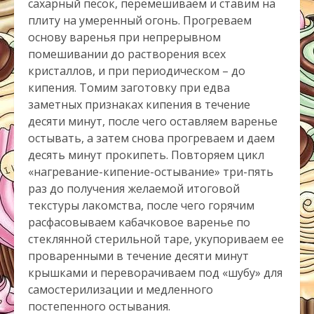
сахарный песок, перемешиваем и ставим на
плиту на умеренный огонь. Прогреваем
основу варенья при непрерывном
помешивании до растворения всех
кристаллов, и при периодическом – до
кипения. Томим заготовку при едва
заметных признаках кипения в течение
десяти минут, после чего оставляем варенье
остывать, а затем снова прогреваем и даем
десять минут прокипеть. Повторяем цикл
«нагревание-кипение-остывание» три-пять
раз до получения желаемой итоговой
текстуры лакомства, после чего горячим
расфасовываем кабачковое варенье по
стеклянной стерильной таре, укупориваем ее
проваренными в течение десяти минут
крышками и переворачиваем под «шубу» для
самостерилизации и медленного
постепенного остывания.