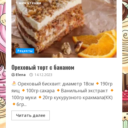
1 мин чтения
Рецепты
Ореховый торт с бананом
Elena
14.12.2023
Ореховый бисквит: диаметр 18см
190гр
яиц
100гр сахара
Ванильный экстракт
100гр муки
20гр кукурузного крахмала(КК)
6гр...
Читать далее