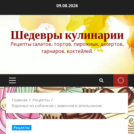
Перейти
09.08.2026
к
содержимому
Шедевры кулинарии
Рецепты салатов, тортов, пирожных, десертов,
гарниров, коктейлей.
Основное
меню
Главная
Рецепты
Варенье из кабачков с лимоном и апельсином
Рецепты