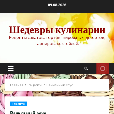
Перейти
09.08.2026
к
содержимому
Шедевры кулинарии
Рецепты салатов, тортов, пирожных, десертов,
гарниров, коктейлей.
Основное
меню
Главная
Рецепты
Ванильный соус
Рецепты
Ванильный соус