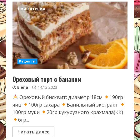
1 мин чтения
Рецепты
Ореховый торт с бананом
Elena
14.12.2023
Ореховый бисквит: диаметр 18см
190гр
яиц
100гр сахара
Ванильный экстракт
100гр муки
20гр кукурузного крахмала(КК)
6гр...
Читать далее