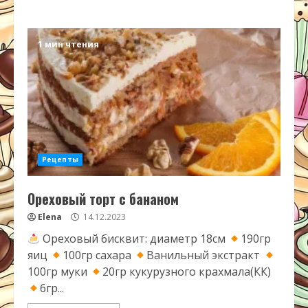
1 мин чтения
Рецепты
Ореховый торт с бананом
Elena
14.12.2023
Ореховый бисквит: диаметр 18см
190гр
яиц
100гр сахара
Ванильный экстракт
100гр муки
20гр кукурузного крахмала(КК)
6гр...