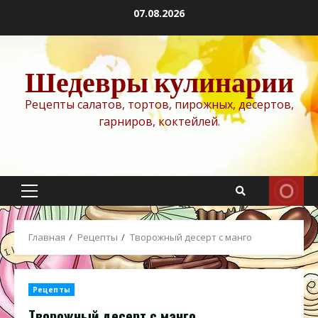
Перейти
07.08.2026
к
содержимому
Шедевры кулинарии
Рецепты салатов, тортов, пирожных, десертов,
гарниров, коктейлей.
Основное
меню
Главная
Рецепты
Творожный десерт с манго
Рецепты
Творожный десерт с манго