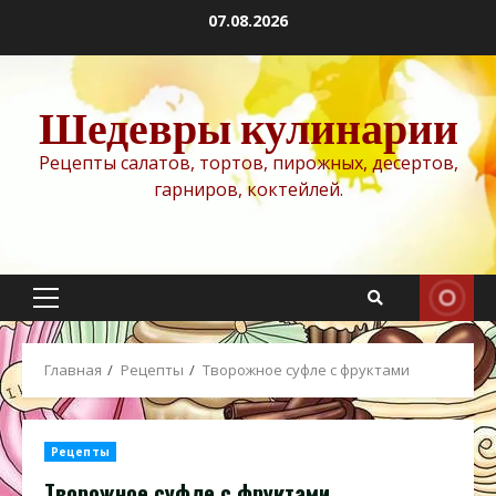
Перейти
07.08.2026
к
содержимому
Шедевры кулинарии
Рецепты салатов, тортов, пирожных, десертов,
гарниров, коктейлей.
Основное
меню
Главная
Рецепты
Творожное суфле с фруктами
Рецепты
Творожное суфле с фруктами