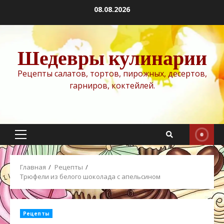
Перейти
08.08.2026
к
содержимому
Шедевры кулинарии
Рецепты салатов, тортов, пирожных, десертов,
гарниров, коктейлей.
Основное
меню
Главная
Рецепты
Трюфели из белого шоколада с апельсином
Рецепты