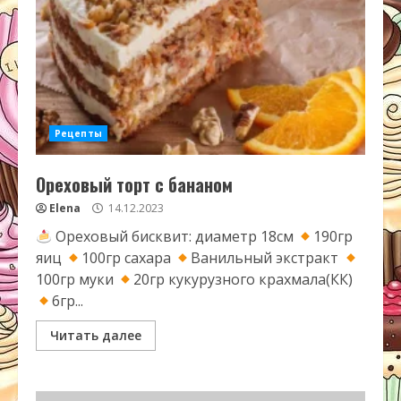
Рецепты
Ореховый торт с бананом
Elena
14.12.2023
Ореховый бисквит: диаметр 18см
190гр
яиц
100гр сахара
Ванильный экстракт
100гр муки
20гр кукурузного крахмала(КК)
6гр...
Читать далее